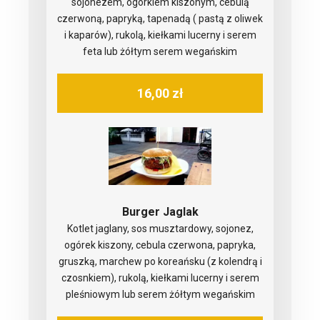
sojonezem, ogórkiem kiszonym, cebulą
czerwoną, papryką, tapenadą ( pastą z oliwek
i kaparów), rukolą, kiełkami lucerny i serem
feta lub żółtym serem wegańskim
16,00 zł
Burger Jaglak
Kotlet jaglany, sos musztardowy, sojonez,
ogórek kiszony, cebula czerwona, papryka,
gruszką, marchew po koreańsku (z kolendrą i
czosnkiem), rukolą, kiełkami lucerny i serem
pleśniowym lub serem żółtym wegańskim