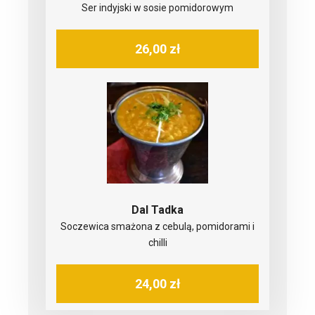
Ser indyjski w sosie pomidorowym
26,00 zł
Dal Tadka
Soczewica smażona z cebulą, pomidorami i
chilli
24,00 zł