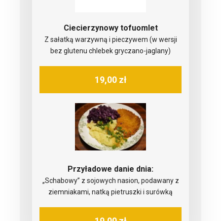
Ciecierzynowy tofuomlet
Z sałatką warzywną i pieczywem (w wersji
bez glutenu chlebek gryczano-jaglany)
19,00 zł
Przyładowe danie dnia:
„Schabowy” z sojowych nasion, podawany z
ziemniakami, natką pietruszki i surówką
19,00 zł