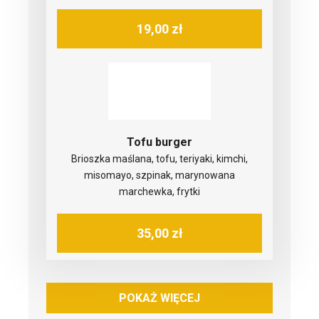
19,00 zł
Tofu burger
Brioszka maślana, tofu, teriyaki, kimchi,
misomayo, szpinak, marynowana
marchewka, frytki
35,00 zł
POKAŻ WIĘCEJ